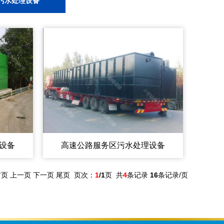
污水处理设备
设备
高速公路服务区污水处理设备
261
电话:150-0665-7261
页 上一页 下一页 尾页 页次：
1
/1
页 共
4
条记录
16
条记录/页