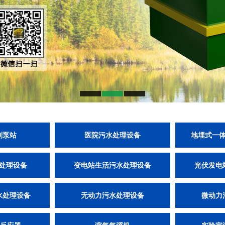
制泵站
医院污水处理设备
地埋式一
处理设备
变电站生活污水处理设备
光伏发电
水处理设备
无动力污水处理设备
微动力