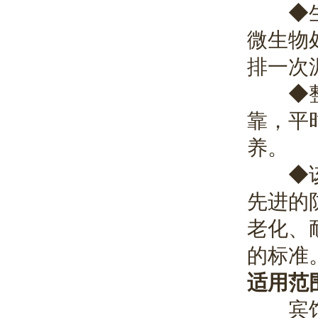
◆生化
微生物
排一次
◆整个
靠，平
养。
◆该污
先进的
老化、
的标准
适用范
宾馆、