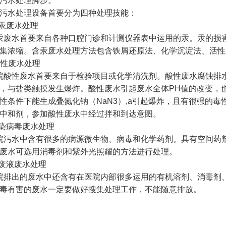
污水处理脚步。
污水处理设备首要分为四种处理技能：
含汞废水处理
废水首要来自各种口腔门诊和计测仪器表中运用的汞。汞的损
集浓缩。含汞废水处理方法包含铁屑还原法、化学沉淀法、活性
 酸性废水处理
酸性废水首要来自于检验项目或化学清洗剂。酸性废水腐蚀排
，与盐类触摸发生爆炸。酸性废水引起废水全体PH值的改变，
性条件下能生成叠氮化钠（NaN3）,a引起爆炸，且有很强的
中和剂，参加酸性废水中经过拌和到达意图。
感染病毒废水处理
污水中含有很多的病源微生物、病毒和化学药剂。具有空间药
废水可选用消毒剂和紫外光照耀的方法进行处理。
其废液废水处理
排出的废水中还含有在医院内部很多运用的有机溶剂、消毒剂
毒有害的废水一定要做好搜集处理工作，不能随意排放。