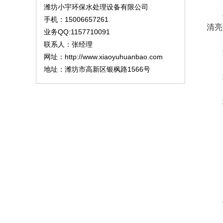
潍坊小宇环保水处理设备有限公司
4、
手机：15006657261
清亮
业务QQ:1157710091
联系人：张经理
设
网址：http://www.xiaoyuhuanbao.com
地址：潍坊市高新区银枫路1566号
地
地
1.
2
3.
4.