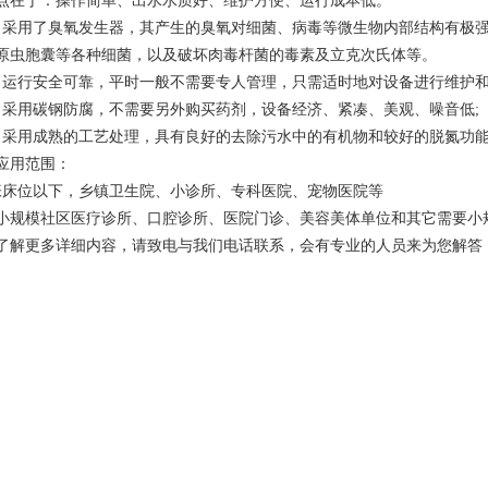
点在于：操作简单、出水水质好、维护方便、运行成本低。
）采用了臭氧发生器，其产生的臭氧对细菌、病毒等微生物内部结构有极
原虫胞囊等各种细菌，以及破坏肉毒杆菌的毒素及立克次氏体等。
）运行安全可靠，平时一般不需要专人管理，只需适时地对设备进行维护
）采用碳钢防腐，不需要另外购买药剂，设备经济、紧凑、美观、噪音低;
）采用成熟的工艺处理，具有良好的去除污水中的有机物和较好的脱氮功
应用范围：
0张床位以下，乡镇卫生院、小诊所、专科医院、宠物医院等
小规模社区医疗诊所、口腔诊所、医院门诊、美容美体单位和其它需要小
了解更多详细内容，请致电与我们电话联系，会有专业的人员来为您解答